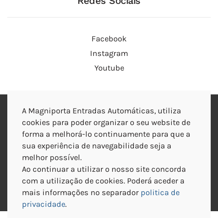
Redes Sociais
Facebook
Instagram
Youtube
TERMOS E CONDIÇÕES
A Magniporta Entradas Automáticas, utiliza
cookies para poder organizar o seu website de
POLITICA DE COOKIES
forma a melhorá-lo continuamente para que a
sua experiência de navegabilidade seja a
melhor possível.
POLITICA E PRIVACIDADE
Ao continuar a utilizar o nosso site concorda
com a utilização de cookies. Poderá aceder a
CONDIÇÕES GERAIS DE VENDA
mais informações no separador
politica de
privacidade
.